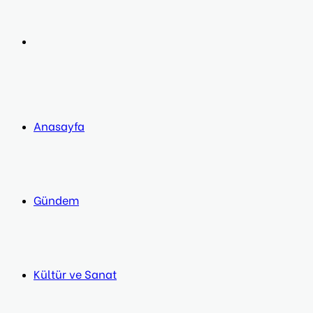
post
Next
post
Anasayfa
Gündem
Kültür ve Sanat