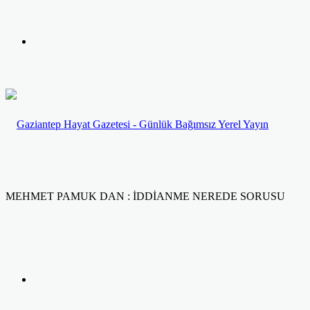
yap
Kayıt
...
Ol
MEHMET PAMUK DAN : İDDİANME NEREDE SORUSU
Facebook
Twitter
LinkedIn
Yazdır
Previous