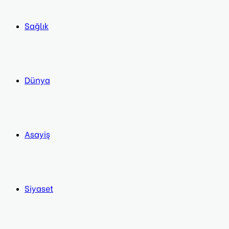
Sağlık
Dünya
Asayiş
Siyaset