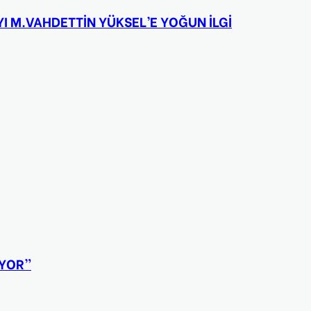
I M.VAHDETTİN YÜKSEL’E YOĞUN İLGİ
İYOR”