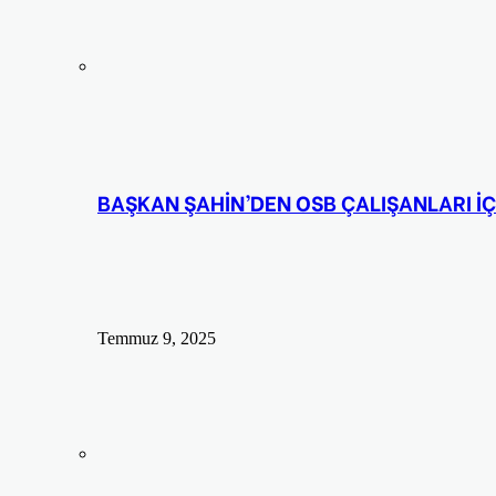
BAŞKAN ŞAHİN’DEN OSB ÇALIŞANLARI İÇ
Temmuz 9, 2025