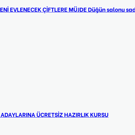
 EVLENECEK ÇİFTLERE MÜJDE Düğün salonu sadec
 ADAYLARINA ÜCRETSİZ HAZIRLIK KURSU