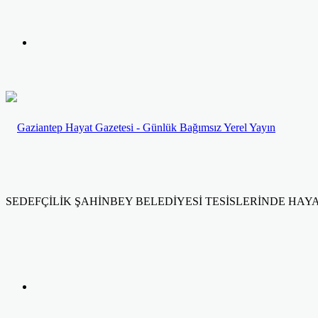
yap
Kayıt
...
Ol
SEDEFÇİLİK ŞAHİNBEY BELEDİYESİ TESİSLERİNDE HA
Facebook
Twitter
LinkedIn
Yazdır
Previous