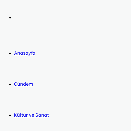
post
Next
post
Anasayfa
Gündem
Kültür ve Sanat