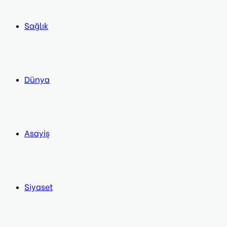
Sağlık
Dünya
Asayiş
Siyaset