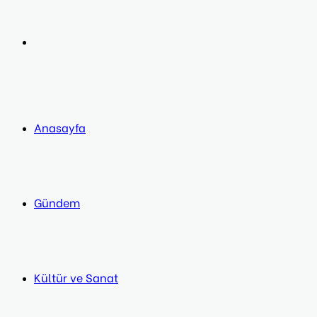
post
Next
post
Anasayfa
Gündem
Kültür ve Sanat