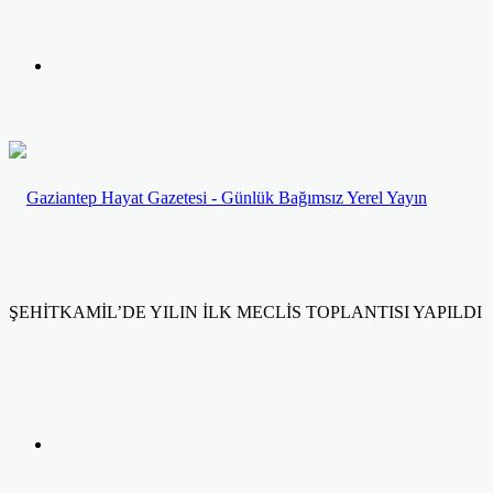
yap
Kayıt
...
Ol
ŞEHİTKAMİL’DE YILIN İLK MECLİS TOPLANTISI YAPILDI
Facebook
Twitter
LinkedIn
Yazdır
Previous