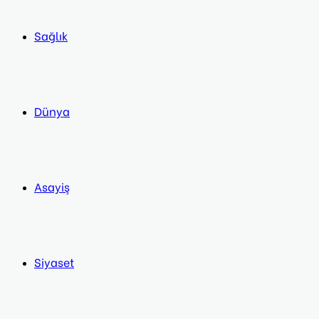
Sağlık
Dünya
Asayiş
Siyaset