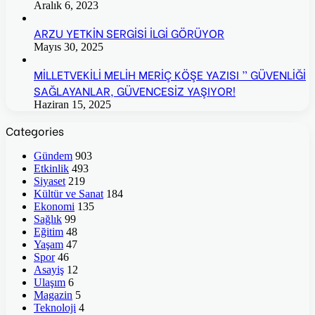
Aralık 6, 2023
ARZU YETKİN SERGİSİ İLGİ GÖRÜYOR
Mayıs 30, 2025
MİLLETVEKİLİ MELİH MERİÇ KÖŞE YAZISI ” GÜVENLİĞİ
SAĞLAYANLAR, GÜVENCESİZ YAŞIYOR!
Haziran 15, 2025
Categories
Gündem
903
Etkinlik
493
Siyaset
219
Kültür ve Sanat
184
Ekonomi
135
Sağlık
99
Eğitim
48
Yaşam
47
Spor
46
Asayiş
12
Ulaşım
6
Magazin
5
Teknoloji
4