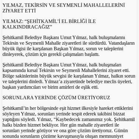
YILMAZ, TEKİRSİN VE SEYMENLİ MAHALLELERİNİ
ZİYARET ETTİ
YILMAZ: “ŞEHİTKAMİL’İ EL BİRLİĞİ İLE
KALKINDIRACAĞIZ”
Şehitkamil Belediye Başkanı Umut Yılmaz, halk buluşmalarını
Tekirsin ve Seymenli Mahalle ziyaretleri ile sürdürdü. Vatandaşların
büyük ilgisi ile karşılanan Başkan Yılmaz, sorun ve taleplerini
dinleyerek, çözüm için gerekli çalışmaları başlattı.
Şehitkamil Belediye Başkanı Umut Yılmaz, halk buluşmaları
kapsamında kırsal Tekirsin ve Seymenli Mahallelerini ziyaret etti.
Bölge sakinlerinin büyük sevgisi ile karşılanan Yılmaz, halkın sorun
ve taleplerini dinledi. Yılmaz’a ziyaretinde belediye meclis üyeleri,
başkan yardımcıları ve birim amirleri de eşlik etti.
SORUNLARA YERİNDE ÇÖZÜM ÜRETİYORUZ
Şehitkamil’in her bölgesinde eşit hizmet ilkesiyle hareket ettiklerini
söyleyen Yılmaz, sorunları yerinde tespit ederek takibini bizzat
yaptığını söyledi. Yılmaz, “Kaybedecek zamanımız yok. Şehitkamil
halkı bizden hizmet bekliyor. Her gün mahalle ziyaretleri ile
sorunları yerinde görüyor ve ona göre çözüm üretiyoruz. Günün
sonunda sorunların çözüme kavuşmasıyla oluşan memnuniyet