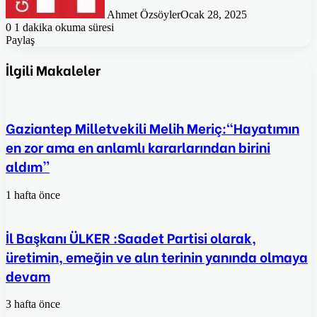
Ahmet Özsöyler
Ocak 28, 2025
0
1 dakika okuma süresi
Paylaş
Facebook
Twitter
Pinterest
WhatsApp
E-
Posta
İlgili Makaleler
ile
paylaş
Gaziantep Milletvekili Melih Meriç:“Hayatımın
en zor ama en anlamlı kararlarından birini
aldım”
1 hafta önce
İl Başkanı ÜLKER :Saadet Partisi olarak,
üretimin, emeğin ve alın terinin yanında olmaya
devam
3 hafta önce