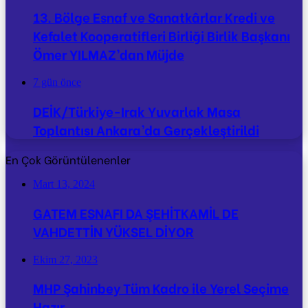
13. Bölge Esnaf ve Sanatkârlar Kredi ve
Kefalet Kooperatifleri Birliği Birlik Başkanı
Ömer YILMAZ’dan Müjde
7 gün önce
DEİK/Türkiye-Irak Yuvarlak Masa
Toplantısı Ankara’da Gerçekleştirildi
En Çok Görüntülenenler
Mart 13, 2024
GATEM ESNAFI DA ŞEHİTKAMİL DE
VAHDETTİN YÜKSEL DİYOR
Ekim 27, 2023
MHP Şahinbey Tüm Kadro ile Yerel Seçime
Hazır