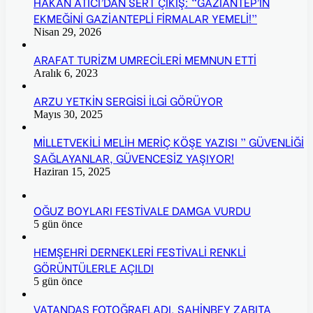
HAKAN ATICI’DAN SERT ÇIKIŞ: “GAZİANTEP’İN
EKMEĞİNİ GAZİANTEPLİ FİRMALAR YEMELİ!”
Nisan 29, 2026
ARAFAT TURİZM UMRECİLERİ MEMNUN ETTİ
Aralık 6, 2023
ARZU YETKİN SERGİSİ İLGİ GÖRÜYOR
Mayıs 30, 2025
MİLLETVEKİLİ MELİH MERİÇ KÖŞE YAZISI ” GÜVENLİĞİ
SAĞLAYANLAR, GÜVENCESİZ YAŞIYOR!
Haziran 15, 2025
OĞUZ BOYLARI FESTİVALE DAMGA VURDU
5 gün önce
HEMŞEHRİ DERNEKLERİ FESTİVALİ RENKLİ
GÖRÜNTÜLERLE AÇILDI
5 gün önce
VATANDAŞ FOTOĞRAFLADI, ŞAHİNBEY ZABITA