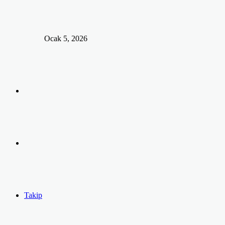
Ocak 5, 2026
Arama
yap
Kayıt
...
Ol
Takip