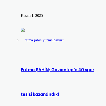
Kasım 1, 2025
Fatma ŞAHİN; Gaziantep’e 40 spor
tesisi kazandırdık!