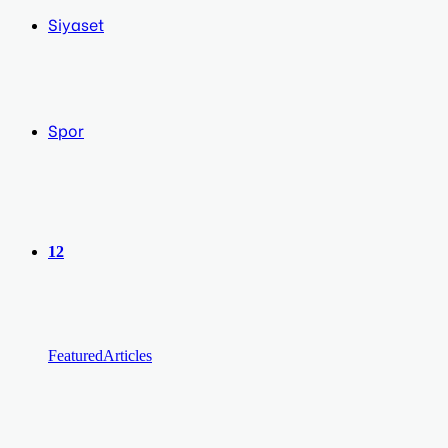
Siyaset
Spor
12
Featured
Articles