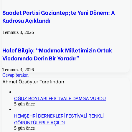
Saadet Partisi Gaziantep;te Yeni Dönem: A
Kadrosu Açıklandı
Temmuz 3, 2026
Halef Bilgiç: “Madımak Milletimizin Ortak
Vicdanında Derin Bir Yaradır”
Temmuz 3, 2026
Cevap bırakın
Ahmet Özsöyler Tarafından
OĞUZ BOYLARI FESTİVALE DAMGA VURDU
5 gün önce
HEMŞEHRİ DERNEKLERİ FESTİVALİ RENKLİ
GÖRÜNTÜLERLE AÇILDI
5 gün önce