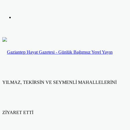
yap
Kayıt
...
Ol
YILMAZ, TEKİRSİN VE SEYMENLİ MAHALLELERİNİ
ZİYARET ETTİ