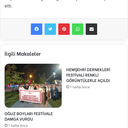
etti.
Facebook
Twitter
Pinterest
WhatsApp
E-Posta ile paylaş
İlgili Makaleler
HEMŞEHRİ DERNEKLERİ
FESTİVALİ RENKLİ
GÖRÜNTÜLERLE AÇILDI
1 hafta önce
OĞUZ BOYLARI FESTİVALE
DAMGA VURDU
1 hafta önce