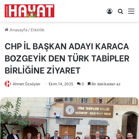
Kayıt
Arama
M
Ol
yap
...
Anasayfa
/
Etkinlik
CHP İL BAŞKAN ADAYI KARACA
BOZGEYİK DEN TÜRK TABİPLER
BİRLİĞİNE ZİYARET
Ahmet Özsöyler
Ekim 14, 2025
0
Bir dakikadan az