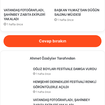
VATANDAŞ FOTOĞRAFLADI,
BAŞKAN YILMAZ’DAN DÜĞÜN
ŞAHİNBEY ZABITA EKİPLERİ
SALONU MÜJDESİ
YAKALADI
1 hafta önce
1 hafta önce
Cevap bırakın
Ahmet Özsöyler Tarafından
OĞUZ BOYLARI FESTİVALE DAMGA VURDU
1 hafta önce
HEMŞEHRİ DERNEKLERİ FESTİVALİ RENKLİ
GÖRÜNTÜLERLE AÇILDI
1 hafta önce
VATANDAŞ FOTOĞRAFLADI, ŞAHİNBEY
ZABITA EKİPLERİ YAKALADI