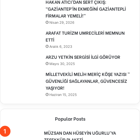
HAKAN ATICI’DAN SERT ÇIKIŞ:
“GAZİANTEP’İN EKMEĞİNİ GAZİANTEPLİ
FİRMALAR YEMELİ!”
Nisan 29, 2026
ARAFAT TURİZM UMRECİLERİ MEMNUN
ETTİ
Aralık 6, 2023
ARZU YETKİN SERGİSİ İLGİ GÖRÜYOR
Mayıs 30, 2025
MİLLETVEKİLİ MELİH MERİÇ KÖŞE YAZISI ”
GÜVENLİĞİ SAĞLAYANLAR, GÜVENCESİZ
YAŞIYOR!
Haziran 15, 2025
Popular Posts
MÜZSAN DAN HÜSEYİN UĞURLU’YA
TEŞEKKÜR PLAKETİ