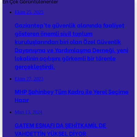
En Çok Görüntülenenler
Ekim 25, 2025
Gaziantep’te güvenlik alanında faaliyet
gösteren önemli sivil toplum
kuruluşlarından biri olan Özel Güvenlik
Dayanışma ve Yardımlaşma Derneği, yeni
lokalinin açılışını görkemli bir törenle
gerçekleştirdi.
Ekim 27, 2023
MHP Şahinbey Tüm Kadro ile Yerel Seçime
Hazır
Mart 13, 2024
GATEM ESNAFI DA ŞEHİTKAMİL DE
VAHDETTİN YÜKSEL DİYOR