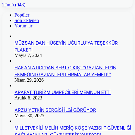
Tümü (948)
Popüler
Son Eklenen
Yorumlar
MÜZSAN DAN HÜSEYİN UĞURLU’YA TEŞEKKÜR
PLAKETİ
Mayıs 7, 2024
HAKAN ATICI’DAN SERT ÇIKIŞ: “GAZİANTEP’İN
EKMEĞİNİ GAZİANTEPLİ FİRMALAR YEMELİ!”
Nisan 29, 2026
ARAFAT TURİZM UMRECİLERİ MEMNUN ETTİ
Aralık 6, 2023
ARZU YETKİN SERGİSİ İLGİ GÖRÜYOR
Mayıs 30, 2025
MİLLETVEKİLİ MELİH MERİÇ KÖŞE YAZISI ” GÜVENLİĞİ
SAĞLAYANLAR, GÜVENCESİZ YAŞIYOR!