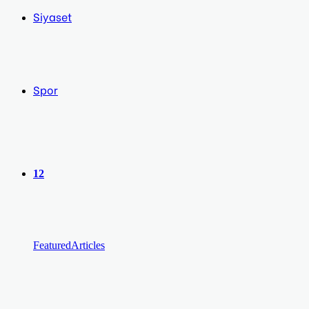
Siyaset
Spor
12
Featured
Articles