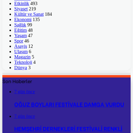
Etkinlik
493
Siyaset
219
Kültür ve Sanat
184
Ekonomi
135
Sağlık
99
Eğitim
48
Yaşam
47
Spor
46
Asayiş
12
Ulaşım
6
Magazin
5
Teknoloji
4
Dünya
3
Son Haberler
7 gün önce
OĞUZ BOYLARI FESTİVALE DAMGA VURDU
7 gün önce
HEMŞEHRİ DERNEKLERİ FESTİVALİ RENKLİ