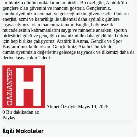
tarihimizin dönüm noktalarından biridir. Bu özel gün, Atatürk’ün
gençlere olan güvenini ve inancını gösterir. Gençlerimiz,
cumhuriyetimizin teminatı ve geleceğimizin güvencesidir. Onların
enerjisi, azmi ve kararlılığı ile ülkemizi daha aydınlık günlere
taşıyacağımıza olan inancımız tamdır. Bugün, bağımsızlık
mücadelesinin kahramanlarını saygı ve minnetle anarken, sporun
birleştirici gücü ve gençliğin dinamizmi ile daha güçlü bir Türkiye
için hep birlikte çalışıyoruz. Atatürk’ü Anma, Gençlik ve Spor
Bayramı’mız kutlu olsun. Gençlerimiz, Atatürk’ün izinde,
cumhuriyetimizin değerlerini geleceğe taşıyacak ve ülkemizi daha da
ileriye taşıyacaktır.” dedi
Ahmet Özsöyler
Mayıs 19, 2026
0
Bir dakikadan az
Paylaş
Facebook
Twitter
Pinterest
WhatsApp
E-
Posta
İlgili Makaleler
ile