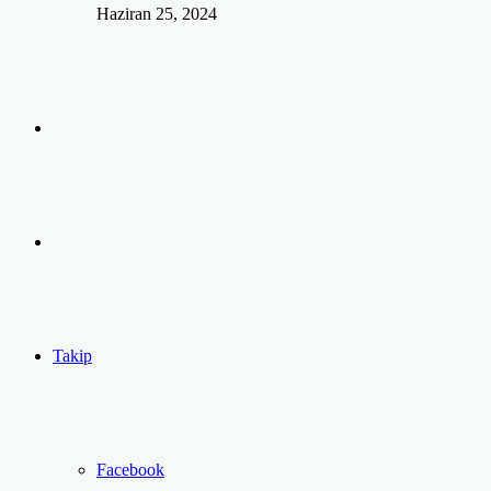
Haziran 25, 2024
Arama
yap
Kayıt
...
Ol
Takip
Facebook