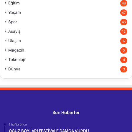
Eğitim
48
Yaşam
47
Spor
46
Asayiş
12
Ulaşım
6
Magazin
5
Teknoloji
4
Dünya
3
Son Haberler
1 hafta önce
OĞUZ BOYLARI FESTİVALE DAMGA VURDU