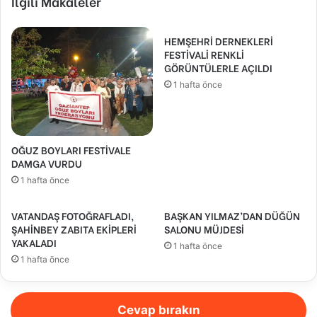
İlgili Makaleler
HEMŞEHRİ DERNEKLERİ
FESTİVALİ RENKLİ
GÖRÜNTÜLERLE AÇILDI
1 hafta önce
OĞUZ BOYLARI FESTİVALE
DAMGA VURDU
1 hafta önce
VATANDAŞ FOTOĞRAFLADI,
BAŞKAN YILMAZ’DAN DÜĞÜN
ŞAHİNBEY ZABITA EKİPLERİ
SALONU MÜJDESİ
YAKALADI
1 hafta önce
1 hafta önce
Cevap bırakın