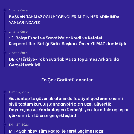
2 hafta önce
BAŞKAN TAHMAZOĞLU: “GENÇLERİMİZİN HER ADIMINDA
YANLARINDAYIZ”
2 hafta önce
13. Bölge Esnaf ve Sanatkârlar Kredi ve Kefalet
Kooperatifleri Birliği Birlik Başkanı Ömer YILMAZ’dan Müjde
2 hafta önce
DEİK/Türkiye-Irak Yuvarlak Masa Toplantısı Ankara’da
Gerçekleştirildi
En Çok Görüntülenenler
Ekim 25, 2025
Gaziantep’te güvenlik alanında faaliyet gösteren önemli
sivil toplum kuruluşlarından biri olan Özel Güvenlik
Dayanışma ve Yardımlaşma Derneği, yeni lokalinin açılışını
görkemli bir törenle gerçekleştirdi.
Ekim 27, 2023
MHP Şahinbey Tüm Kadro ile Yerel Seçime Hazır