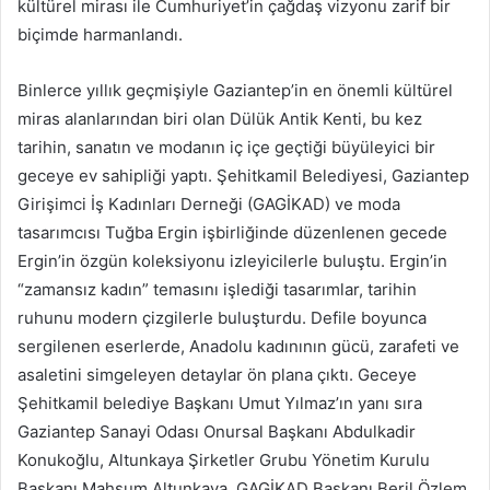
kültürel mirası ile Cumhuriyet’in çağdaş vizyonu zarif bir
biçimde harmanlandı.
Binlerce yıllık geçmişiyle Gaziantep’in en önemli kültürel
miras alanlarından biri olan Dülük Antik Kenti, bu kez
tarihin, sanatın ve modanın iç içe geçtiği büyüleyici bir
geceye ev sahipliği yaptı. Şehitkamil Belediyesi, Gaziantep
Girişimci İş Kadınları Derneği (GAGİKAD) ve moda
tasarımcısı Tuğba Ergin işbirliğinde düzenlenen gecede
Ergin’in özgün koleksiyonu izleyicilerle buluştu. Ergin’in
“zamansız kadın” temasını işlediği tasarımlar, tarihin
ruhunu modern çizgilerle buluşturdu. Defile boyunca
sergilenen eserlerde, Anadolu kadınının gücü, zarafeti ve
asaletini simgeleyen detaylar ön plana çıktı. Geceye
Şehitkamil belediye Başkanı Umut Yılmaz’ın yanı sıra
Gaziantep Sanayi Odası Onursal Başkanı Abdulkadir
Konukoğlu, Altunkaya Şirketler Grubu Yönetim Kurulu
Başkanı Mahsum Altunkaya, GAGİKAD Başkanı Beril Özlem