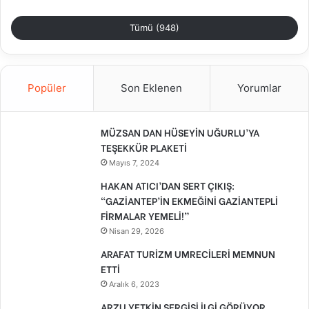
Tümü (948)
Popüler
Son Eklenen
Yorumlar
MÜZSAN DAN HÜSEYİN UĞURLU’YA
TEŞEKKÜR PLAKETİ
Mayıs 7, 2024
HAKAN ATICI’DAN SERT ÇIKIŞ:
“GAZİANTEP’İN EKMEĞİNİ GAZİANTEPLİ
FİRMALAR YEMELİ!”
Nisan 29, 2026
ARAFAT TURİZM UMRECİLERİ MEMNUN
ETTİ
Aralık 6, 2023
ARZU YETKİN SERGİSİ İLGİ GÖRÜYOR