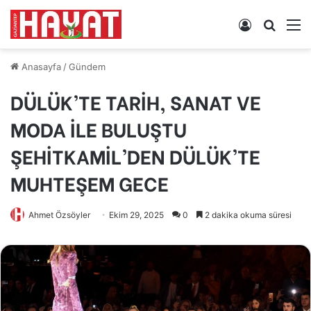
Kayıt
Arama
M
Ol
yap
...
Anasayfa
/
Gündem
DÜLÜK’TE TARİH, SANAT VE
MODA İLE BULUŞTU
ŞEHİTKAMİL’DEN DÜLÜK’TE
MUHTEŞEM GECE
Ahmet Özsöyler
Ekim 29, 2025
0
2 dakika okuma süresi