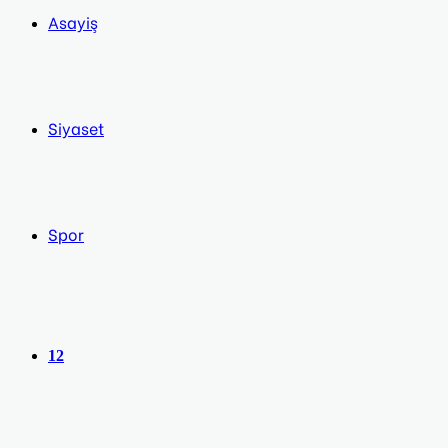
Asayiş
Siyaset
Spor
12