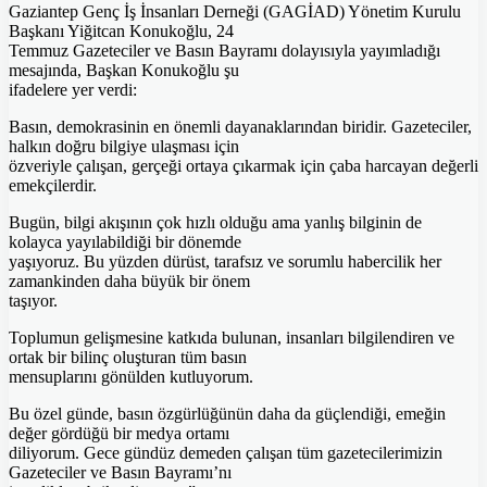
Gaziantep Genç İş İnsanları Derneği (GAGİAD) Yönetim Kurulu
Başkanı Yiğitcan Konukoğlu, 24
Temmuz Gazeteciler ve Basın Bayramı dolayısıyla yayımladığı
mesajında, Başkan Konukoğlu şu
ifadelere yer verdi:
Basın, demokrasinin en önemli dayanaklarından biridir. Gazeteciler,
halkın doğru bilgiye ulaşması için
özveriyle çalışan, gerçeği ortaya çıkarmak için çaba harcayan değerli
emekçilerdir.
Bugün, bilgi akışının çok hızlı olduğu ama yanlış bilginin de
kolayca yayılabildiği bir dönemde
yaşıyoruz. Bu yüzden dürüst, tarafsız ve sorumlu habercilik her
zamankinden daha büyük bir önem
taşıyor.
Toplumun gelişmesine katkıda bulunan, insanları bilgilendiren ve
ortak bir bilinç oluşturan tüm basın
mensuplarını gönülden kutluyorum.
Bu özel günde, basın özgürlüğünün daha da güçlendiği, emeğin
değer gördüğü bir medya ortamı
diliyorum. Gece gündüz demeden çalışan tüm gazetecilerimizin
Gazeteciler ve Basın Bayramı’nı