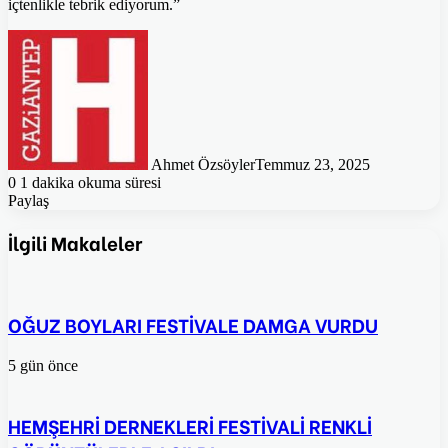
içtenlikle tebrik ediyorum.”
Ahmet Özsöyler
Temmuz 23, 2025
0
1 dakika okuma süresi
Paylaş
Facebook
Twitter
Pinterest
WhatsApp
E-
Posta
İlgili Makaleler
ile
paylaş
OĞUZ BOYLARI FESTİVALE DAMGA VURDU
5 gün önce
HEMŞEHRİ DERNEKLERİ FESTİVALİ RENKLİ