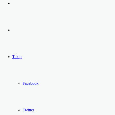
Arama
yap
Kayıt
...
Ol
Takip
Facebook
Twitter