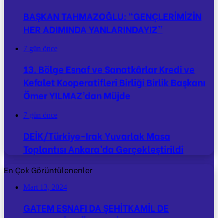
BAŞKAN TAHMAZOĞLU: “GENÇLERİMİZİN
HER ADIMINDA YANLARINDAYIZ”
7 gün önce
13. Bölge Esnaf ve Sanatkârlar Kredi ve
Kefalet Kooperatifleri Birliği Birlik Başkanı
Ömer YILMAZ’dan Müjde
7 gün önce
DEİK/Türkiye-Irak Yuvarlak Masa
Toplantısı Ankara’da Gerçekleştirildi
En Çok Görüntülenenler
Mart 13, 2024
GATEM ESNAFI DA ŞEHİTKAMİL DE