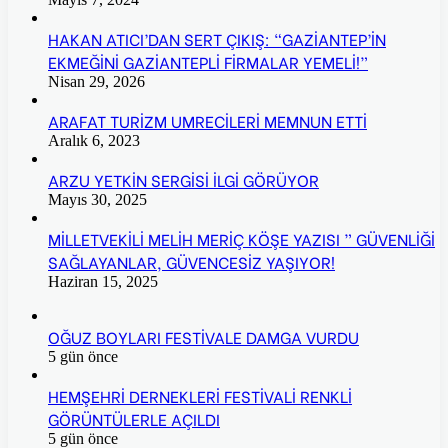
HAKAN ATICI’DAN SERT ÇIKIŞ: “GAZİANTEP’İN
EKMEĞİNİ GAZİANTEPLİ FİRMALAR YEMELİ!”
Nisan 29, 2026
ARAFAT TURİZM UMRECİLERİ MEMNUN ETTİ
Aralık 6, 2023
ARZU YETKİN SERGİSİ İLGİ GÖRÜYOR
Mayıs 30, 2025
MİLLETVEKİLİ MELİH MERİÇ KÖŞE YAZISI ” GÜVENLİĞİ
SAĞLAYANLAR, GÜVENCESİZ YAŞIYOR!
Haziran 15, 2025
OĞUZ BOYLARI FESTİVALE DAMGA VURDU
5 gün önce
HEMŞEHRİ DERNEKLERİ FESTİVALİ RENKLİ
GÖRÜNTÜLERLE AÇILDI
5 gün önce