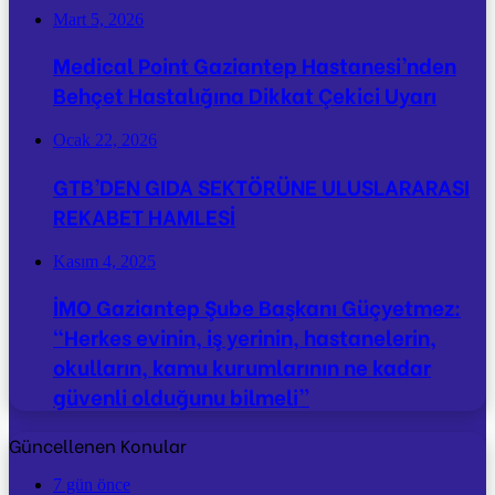
Mart 5, 2026
Medical Point Gaziantep Hastanesi’nden
Behçet Hastalığına Dikkat Çekici Uyarı
Ocak 22, 2026
GTB’DEN GIDA SEKTÖRÜNE ULUSLARARASI
REKABET HAMLESİ
Kasım 4, 2025
İMO Gaziantep Şube Başkanı Güçyetmez:
“Herkes evinin, iş yerinin, hastanelerin,
okulların, kamu kurumlarının ne kadar
güvenli olduğunu bilmeli”
Güncellenen Konular
7 gün önce