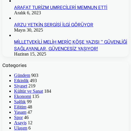
ARAFAT TURİZM UMRECİLERİ MEMNUN ETTİ
Aralık 6, 2023
ARZU YETKİN SERGİSİ İLGİ GÖRÜYOR
Mayıs 30, 2025
MİLLETVEKİLİ MELİH MERİÇ KÖŞE YAZISI ” GÜVENLİĞİ
SAĞLAYANLAR, GÜVENCESİZ YAŞIYOR!
Haziran 15, 2025
Categories
Gündem
903
Etkinlik
493
Siyaset
219
Kültür ve Sanat
184
Ekonomi
135
Sağlık
99
Eğitim
48
Yaşam
47
Spor
46
Asayiş
12
Ulaşım
6