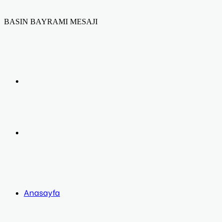
BASIN BAYRAMI MESAJI
Facebook
Twitter
LinkedIn
Yazdır
Previous
post
Next
post
Anasayfa