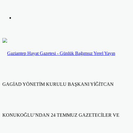
yap
Kayıt
...
Ol
GAGİAD YÖNETİM KURULU BAŞKANI YİĞİTCAN
KONUKOĞLU’NDAN 24 TEMMUZ GAZETECİLER VE