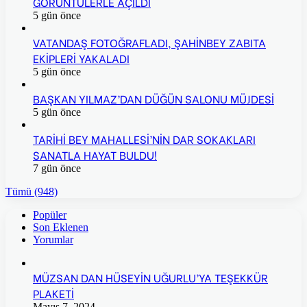
GÖRÜNTÜLERLE AÇILDI
5 gün önce
VATANDAŞ FOTOĞRAFLADI, ŞAHİNBEY ZABITA
EKİPLERİ YAKALADI
5 gün önce
BAŞKAN YILMAZ’DAN DÜĞÜN SALONU MÜJDESİ
5 gün önce
TARİHİ BEY MAHALLESİ’NİN DAR SOKAKLARI
SANATLA HAYAT BULDU!
7 gün önce
Tümü (948)
Popüler
Son Eklenen
Yorumlar
MÜZSAN DAN HÜSEYİN UĞURLU’YA TEŞEKKÜR
PLAKETİ
Mayıs 7, 2024