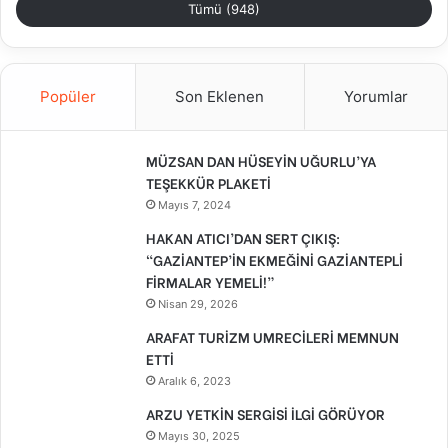
Tümü (948)
Popüler
Son Eklenen
Yorumlar
MÜZSAN DAN HÜSEYİN UĞURLU’YA
TEŞEKKÜR PLAKETİ
Mayıs 7, 2024
HAKAN ATICI’DAN SERT ÇIKIŞ:
“GAZİANTEP’İN EKMEĞİNİ GAZİANTEPLİ
FİRMALAR YEMELİ!”
Nisan 29, 2026
ARAFAT TURİZM UMRECİLERİ MEMNUN
ETTİ
Aralık 6, 2023
ARZU YETKİN SERGİSİ İLGİ GÖRÜYOR
Mayıs 30, 2025