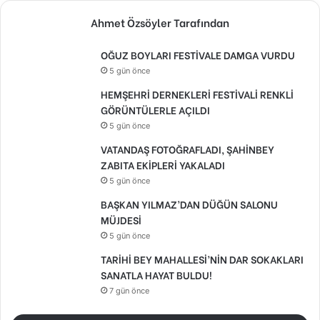
Ahmet Özsöyler Tarafından
OĞUZ BOYLARI FESTİVALE DAMGA VURDU
5 gün önce
HEMŞEHRİ DERNEKLERİ FESTİVALİ RENKLİ
GÖRÜNTÜLERLE AÇILDI
5 gün önce
VATANDAŞ FOTOĞRAFLADI, ŞAHİNBEY
ZABITA EKİPLERİ YAKALADI
5 gün önce
BAŞKAN YILMAZ’DAN DÜĞÜN SALONU
MÜJDESİ
5 gün önce
TARİHİ BEY MAHALLESİ’NİN DAR SOKAKLARI
SANATLA HAYAT BULDU!
7 gün önce