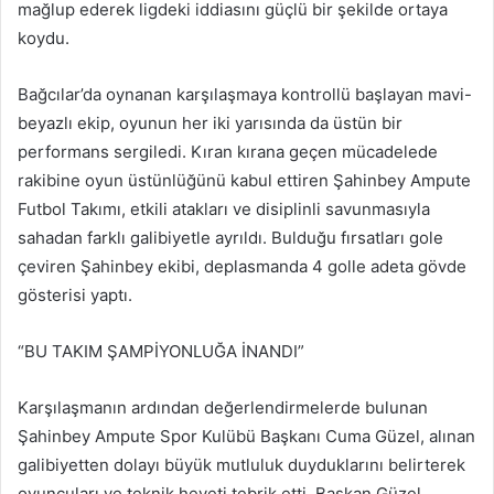
mağlup ederek ligdeki iddiasını güçlü bir şekilde ortaya
koydu.
Bağcılar’da oynanan karşılaşmaya kontrollü başlayan mavi-
beyazlı ekip, oyunun her iki yarısında da üstün bir
performans sergiledi. Kıran kırana geçen mücadelede
rakibine oyun üstünlüğünü kabul ettiren Şahinbey Ampute
Futbol Takımı, etkili atakları ve disiplinli savunmasıyla
sahadan farklı galibiyetle ayrıldı. Bulduğu fırsatları gole
çeviren Şahinbey ekibi, deplasmanda 4 golle adeta gövde
gösterisi yaptı.
“BU TAKIM ŞAMPİYONLUĞA İNANDI”
Karşılaşmanın ardından değerlendirmelerde bulunan
Şahinbey Ampute Spor Kulübü Başkanı Cuma Güzel, alınan
galibiyetten dolayı büyük mutluluk duyduklarını belirterek
oyuncuları ve teknik heyeti tebrik etti. Başkan Güzel,