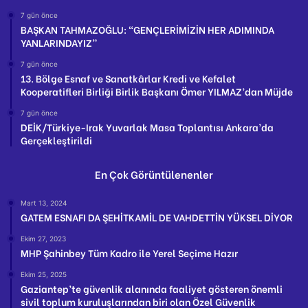
7 gün önce
BAŞKAN TAHMAZOĞLU: “GENÇLERİMİZİN HER ADIMINDA
YANLARINDAYIZ”
7 gün önce
13. Bölge Esnaf ve Sanatkârlar Kredi ve Kefalet
Kooperatifleri Birliği Birlik Başkanı Ömer YILMAZ’dan Müjde
7 gün önce
DEİK/Türkiye-Irak Yuvarlak Masa Toplantısı Ankara’da
Gerçekleştirildi
En Çok Görüntülenenler
Mart 13, 2024
GATEM ESNAFI DA ŞEHİTKAMİL DE VAHDETTİN YÜKSEL DİYOR
Ekim 27, 2023
MHP Şahinbey Tüm Kadro ile Yerel Seçime Hazır
Ekim 25, 2025
Gaziantep’te güvenlik alanında faaliyet gösteren önemli
sivil toplum kuruluşlarından biri olan Özel Güvenlik