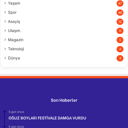
Yaşam
47
Spor
46
Asayiş
12
Ulaşım
6
Magazin
5
Teknoloji
4
Dünya
3
Son Haberler
5 gün önce
OĞUZ BOYLARI FESTİVALE DAMGA VURDU
5 gün önce