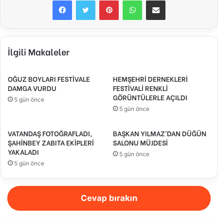
Facebook
Twitter
Pinterest
WhatsApp
E-Posta ile paylaş
İlgili Makaleler
OĞUZ BOYLARI FESTİVALE
HEMŞEHRİ DERNEKLERİ
DAMGA VURDU
FESTİVALİ RENKLİ
GÖRÜNTÜLERLE AÇILDI
5 gün önce
5 gün önce
VATANDAŞ FOTOĞRAFLADI,
BAŞKAN YILMAZ’DAN DÜĞÜN
ŞAHİNBEY ZABITA EKİPLERİ
SALONU MÜJDESİ
YAKALADI
5 gün önce
5 gün önce
Cevap bırakın