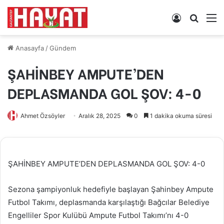
Kayıt
Arama
M
Ol
yap
...
Anasayfa
/
Gündem
ŞAHİNBEY AMPUTE’DEN
DEPLASMANDA GOL ŞOV: 4-0
Ahmet Özsöyler
Aralık 28, 2025
0
1 dakika okuma süresi
ŞAHİNBEY AMPUTE’DEN DEPLASMANDA GOL ŞOV: 4-0
Sezona şampiyonluk hedefiyle başlayan Şahinbey Ampute
Futbol Takımı, deplasmanda karşılaştığı Bağcılar Belediye
Engelliler Spor Kulübü Ampute Futbol Takımı’nı 4-0