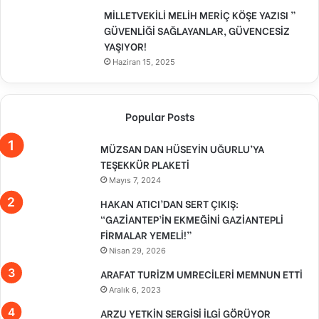
MİLLETVEKİLİ MELİH MERİÇ KÖŞE YAZISI ”
GÜVENLİĞİ SAĞLAYANLAR, GÜVENCESİZ
YAŞIYOR!
Haziran 15, 2025
Popular Posts
MÜZSAN DAN HÜSEYİN UĞURLU’YA
TEŞEKKÜR PLAKETİ
Mayıs 7, 2024
HAKAN ATICI’DAN SERT ÇIKIŞ:
“GAZİANTEP’İN EKMEĞİNİ GAZİANTEPLİ
FİRMALAR YEMELİ!”
Nisan 29, 2026
ARAFAT TURİZM UMRECİLERİ MEMNUN ETTİ
Aralık 6, 2023
ARZU YETKİN SERGİSİ İLGİ GÖRÜYOR